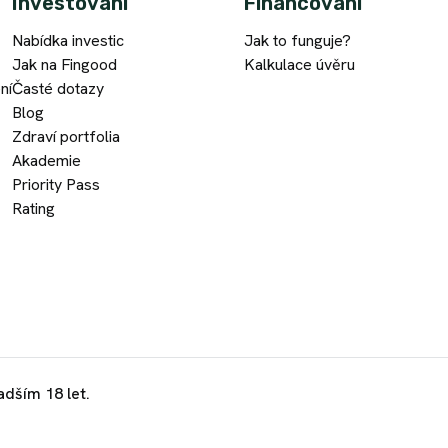
Investování
Financování
Nabídka investic
Jak to funguje?
Jak na Fingood
Kalkulace úvěru
ní
Časté dotazy
Blog
Zdraví portfolia
Akademie
Priority Pass
Rating
adším 18 let.