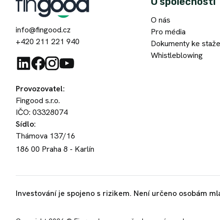
O společnosti
O nás
info@fingood.cz
Pro média
+420 211 221 940
Dokumenty ke staže
Whistleblowing
Provozovatel
:
Fingood s.r.o.
IČO: 03328074
Sídlo
:
Thámova 137/16
186 00
Praha 8 - Karlín
Investování je spojeno s rizikem. Není určeno osobám ml