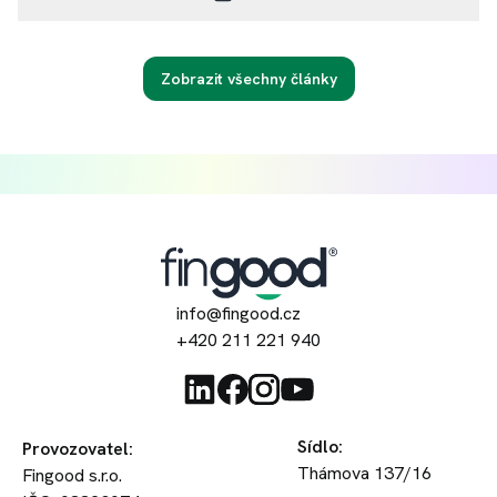
Zobrazit všechny články
info@fingood.cz
+420 211 221 940
Sídlo
:
Provozovatel
:
Thámova 137/16
Fingood s.r.o.