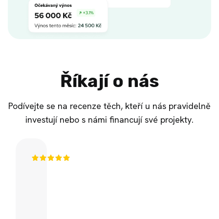
Říkají o nás
Podívejte se na recenze těch, kteří u nás pravidelně
investují nebo s námi financují své projekty.
Fingood.cz
mě
mile
překvapil