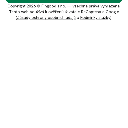
svou
černá
ničím
Copyright 2026 © Fingood s.r.o. — všechna práva vyhrazena.
přehledností
ovce,
neměl
Tento web používá k ověření uživatele ReCaptcha a Google
a
klient
problém.
(
Zásady ochrany osobních údajů
a
Podmínky služby
).
fajn
Ema
s
výnosem.
K.
problémem
Investování
Investor
splácení,
je
ale
jednoduché,
žádná
vše
investice
je
mně
Uživatelsky
dobře
ještě
přehledný
vysvětlené
neskončila
web
a
v
i
výnosy
nenávratnu
aplikace
odpovídají
a
do
očekávání.
i
mobilu,
Navíc
těch
snadné
Jakub
oceňuji,
s
a
R.
že
menšími