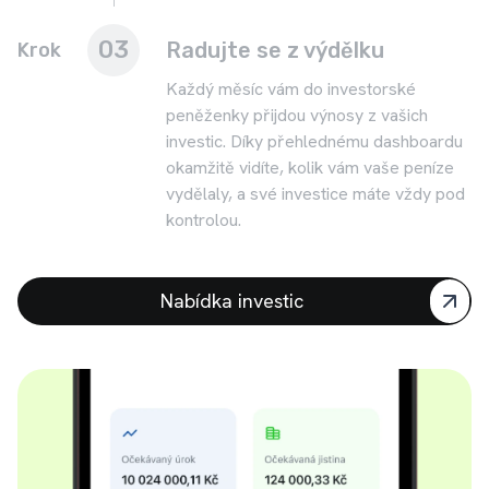
03
Radujte se z výdělku
Krok
Každý měsíc vám do investorské
peněženky přijdou výnosy z vašich
investic. Díky přehlednému dashboardu
okamžitě vidíte, kolik vám vaše peníze
vydělaly, a své investice máte vždy pod
kontrolou.
Nabídka investic