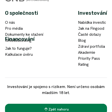
něco
v
efektivně
Na
potřebuji,
dnešní
a
O společnosti
Investování
Fingoodu
zavolám,
době
s
investuji
a
ztrácely
jistotou.
O nás
Nabídka investic
již
věc
Vaše
Pro média
Jak na Fingood
třetí
se
finance
Dokumenty ke stažení
Časté dotazy
rok,
vyřeší.
na
Financování
Whistleblowing
Blog
mám
Co
hodnotě,
Zdraví portfolia
Jak to funguje?
přes
František
se
mohu
Akademie
Kalkulace úvěru
100
P.
investic
pro
Priority Pass
investic
Investor
týče,
doplnění
Rating
a
tak
portfolia
v
své
Fingood
pohodě.
portfolio
jedině
Jistě,
diverzifikuji
doporučit!
Investování je spojeno s rizikem. Není určeno osobám
Fingood.cz
všude
a
mladším 18 let.
mě
se
zatím
mile
najde
jsem
překvapil
nějaká
s
Zpět nahoru