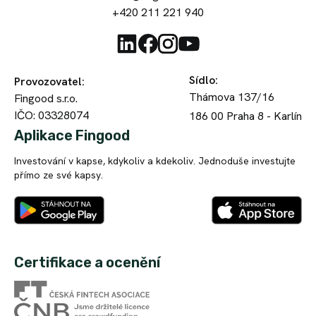
+420 211 221 940
rychlé
Investor
podporuji
investování
české
s
firmy
nemalým
a
Sídlo
:
Provozovatel
:
zhodnocením.
mám
Thámova 137/16
Fingood s.r.o.
S
Zatím
kontrolu
IČO: 03328074
Fingoodem
186 00
Praha 8 - Karlín
všechny
nad
investuji
investice
Aplikace Fingood
svými
pár
v
investicemi.
Investování v kapse, kdykoliv a kdekoliv. Jednoduše investujte
měsíců
pořádku
Skvělá
přímo ze své kapsy.
a
a
platforma
jsem
vše
pro
spokojen.
Tomáš
šlape
každého,
Mají
H.
jako
kdo
českou
Investor
hodinky!
chce
Certifikace a ocenění
podporu,
Pokud
zhodnotit
takže
nechcete,
své
když
aby
peníze