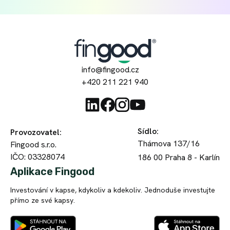
info@fingood.cz
+420 211 221 940
Sídlo
:
Provozovatel
:
Thámova 137/16
Fingood s.r.o.
IČO: 03328074
186 00
Praha 8 - Karlín
Aplikace Fingood
Investování v kapse, kdykoliv a kdekoliv. Jednoduše investujte
přímo ze své kapsy.