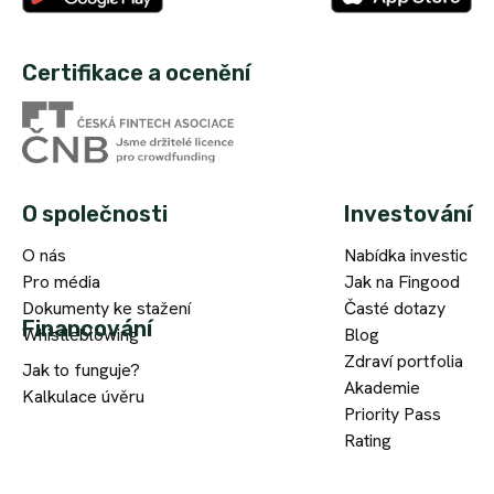
Certifikace a ocenění
O společnosti
Investování
O nás
Nabídka investic
Pro média
Jak na Fingood
Dokumenty ke stažení
Časté dotazy
Financování
Whistleblowing
Blog
Zdraví portfolia
Jak to funguje?
Akademie
Kalkulace úvěru
Priority Pass
Rating