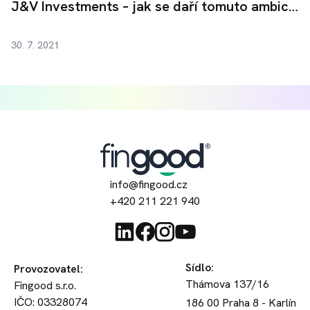
J&V Investments – jak se daří tomuto ambicioznímu byznysu?
30. 7. 2021
info@fingood.cz
+420 211 221 940
Sídlo
:
Provozovatel
:
Thámova 137/16
Fingood s.r.o.
IČO: 03328074
186 00
Praha 8 - Karlín