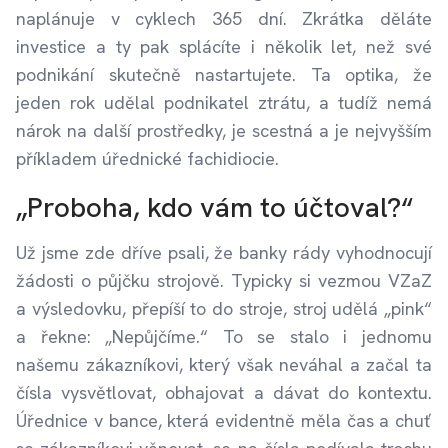
naplánuje v cyklech 365 dní. Zkrátka děláte
investice a ty pak splácíte i několik let, než své
podnikání skutečně nastartujete. Ta optika, že
jeden rok udělal podnikatel ztrátu, a tudíž nemá
nárok na další prostředky, je scestná a je nejvyšším
příkladem úřednické fachidiocie.
„Proboha, kdo vám to účtoval?“
Už jsme zde dříve psali, že banky rády vyhodnocují
žádosti o půjčku strojově. Typicky si vezmou VZaZ
a výsledovku, přepíší to do stroje, stroj udělá „pink“
a řekne: „Nepůjčíme.“ To se stalo i jednomu
našemu zákazníkovi, který však neváhal a začal ta
čísla vysvětlovat, obhajovat a dávat do kontextu.
Úřednice v bance, která evidentně měla čas a chuť