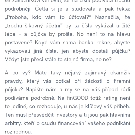
se zákazníkovi věnovat, se na čísla podívala trochu
podrobněji. Četla si je a studovala a pak řekla:
„Proboha, kdo vám to účtoval?“ Naznačila, že
„trochu šikovný účetní“ by ta čísla vykázal určitě
lépe – a půjčka by prošla. No není to na hlavu
postavené? Když vám sama banka řekne, abyste
vykazovali jiná čísla, jen abyste dostali půjčku?
Vždyť jste přeci stále ta stejná firma, no ne?
A co vy? Máte taky nějaký zajímavý okamžik
pravdy, který vás potkal při žádosti o firemní
půjčku? Napište nám a my se na váš případ rádi
podíváme podrobně. Na finGOOD totiž rating není
to jediné, co rozhoduje, u nás je klíčový váš příběh.
Ten musí přesvědčit investory a ti jsou pak hlavními
arbitry, kteří o osudu financování vašeho podnikání
rozhodnou.