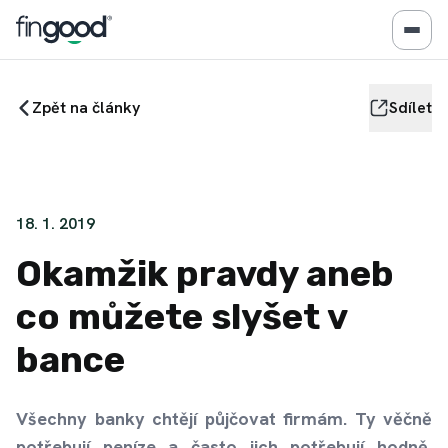
Zpět na články
Sdílet
18. 1. 2019
Okamžik pravdy aneb
co můžete slyšet v
bance
Všechny banky chtějí půjčovat firmám. Ty věčně
potřebují peníze a často jich potřebují hodně.