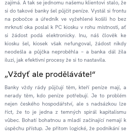
zajímá. A tak se jednomu našemu klientovi stalo, že
si do takové banky šel půjčit peníze. Vystál si frontu
na pobočce a úředník ve vyžehlené košili ho bez
mrknutí oka poslal k PC kiosku v rohu místnosti, ať
si žádost podá elektronicky. Inu, náš člověk ke
kiosku šel, kiosek však nefungoval, žádost nikdy
neodešla a půjčka neproběhla – a banka dál žila
iluzi, jak efektivní procesy že si to nastavila.
„Vždyť ale proděláváte!“
Banky vždy rády půjčují těm, kteří peníze mají, a
nerady těm, kdo peníze potřebují. Je to problém
nejen českého hospodářství, ale s nadsázkou lze
říct, že to je jedna z temných spirál kapitalismu
vůbec. Bohatí bohatnou a mladí začínající nemají k
úspěchu přístup. Je přitom logické, že podnikání se