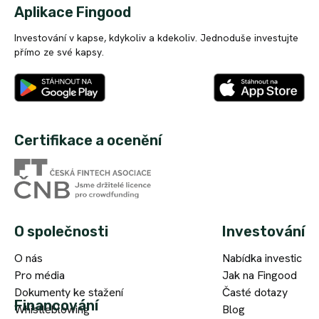
Aplikace Fingood
Investování v kapse, kdykoliv a kdekoliv. Jednoduše investujte
přímo ze své kapsy.
Certifikace a ocenění
O společnosti
Investování
O nás
Nabídka investic
Pro média
Jak na Fingood
Dokumenty ke stažení
Časté dotazy
Financování
Whistleblowing
Blog