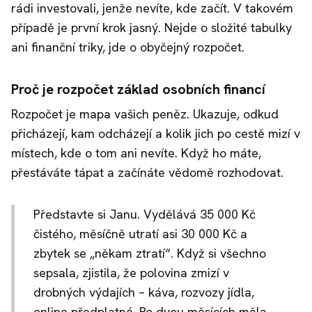
rádi investovali, jenže nevíte, kde začít. V takovém
případě je první krok jasný. Nejde o složité tabulky
ani finanční triky, jde o obyčejný rozpočet.
Proč je rozpočet základ osobních financí
Rozpočet je mapa vašich peněz. Ukazuje, odkud
přicházejí, kam odcházejí a kolik jich po cestě mizí v
místech, kde o tom ani nevíte. Když ho máte,
přestáváte tápat a začínáte vědomě rozhodovat.
Představte si Janu. Vydělává 35 000 Kč
čistého, měsíčně utratí asi 30 000 Kč a
zbytek se „někam ztratí“. Když si všechno
sepsala, zjistila, že polovina zmizí v
drobných výdajích – káva, rozvozy jídla,
online předplatné. Po dvou měsících měla