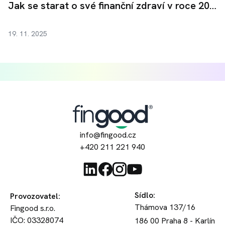
Jak se starat o své finanční zdraví v roce 2026
19. 11. 2025
info@fingood.cz
+420 211 221 940
Sídlo
:
Provozovatel
:
Thámova 137/16
Fingood s.r.o.
IČO: 03328074
186 00
Praha 8 - Karlín