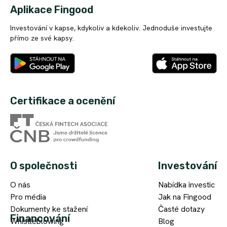
Aplikace Fingood
Investování v kapse, kdykoliv a kdekoliv. Jednoduše investujte
přímo ze své kapsy.
Certifikace a ocenění
O společnosti
Investování
O nás
Nabídka investic
Pro média
Jak na Fingood
Dokumenty ke stažení
Časté dotazy
Financování
Whistleblowing
Blog