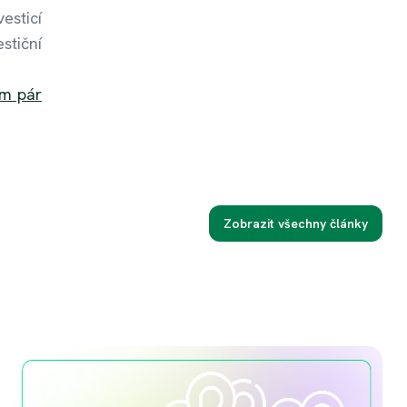
esticí
stiční
em pár
Zobrazit všechny články