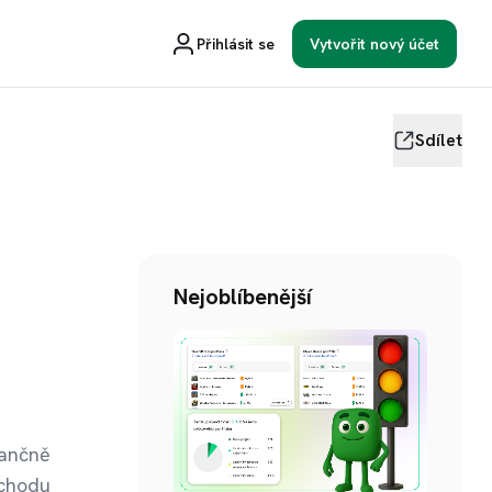
Přihlásit se
Vytvořit nový účet
Sdílet
Nejoblíbenější
nančně
ůchodu