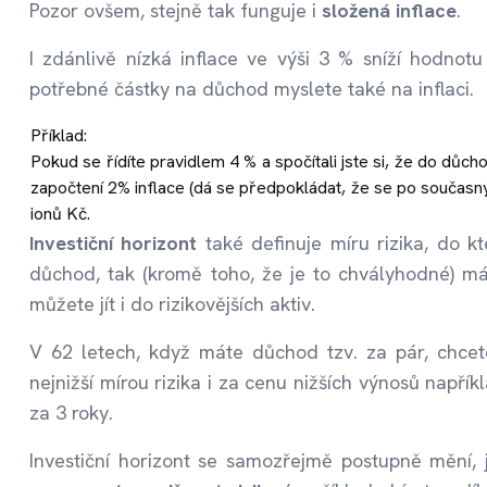
Pozor ovšem, stejně tak funguje i
složená
inflace
.
I zdánlivě nízká inflace ve výši 3 % sníží hodnotu
potřebné částky na důchod myslete také na inflaci.
Příklad:
Pokud se řídíte pravidlem 4 % a spočítali jste si, že do důch
započtení 2% inflace (dá se předpokládat, že se po současnýc
ionů Kč.
Investiční
horizont
také definuje míru rizika, do k
důchod, tak (kromě toho, že je to chvályhodné) m
můžete jít i do rizikovějších aktiv.
V 62 letech, když máte důchod tzv. za pár, chcet
nejnižší mírou rizika i za cenu nižších výnosů napřík
za 3 roky.
Investiční horizont se samozřejmě postupně mění, j