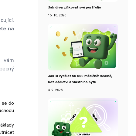
Jak diverzifikovat své portfolio
15. 10. 2025
ující.
te na
u vám
obecný
Jak si vydělat 50 000 měsíčně: Reálně,
bez dědictví a vlastního bytu
4. 9. 2025
e se do
důchodu
náklady
utrácet