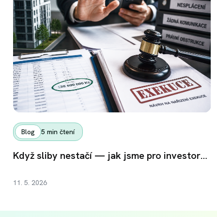
Blog
5
min čtení
Když sliby nestačí — jak jsme pro investory získali zpět 38,6 milionu korun
11. 5. 2026