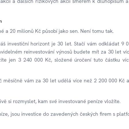
 akcií a dalších rizikových akcií směrem k dluhopisům a
m
 a 20 milionů Kč působí jako sen. Není tomu tak.
š investiční horizont je 30 let. Stačí vám odkládat 9 
idelném reinvestování výnosů budete mít za 30 let ví
íte jen 3 240 000 Kč, složené úročení tuto částku ví
č měsíčně vám za 30 let udělá více než 2 200 000 Kč a
vě si rozmyslet, kam své investované peníze vložíte.
níze, jsou investice do zavedených českých firem s plat