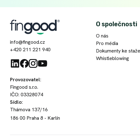
O společnosti
O nás
info@fingood.cz
Pro média
+420 211 221 940
Dokumenty ke staže
Whistleblowing
Provozovatel
:
Fingood s.r.o.
IČO: 03328074
Sídlo
:
Thámova 137/16
186 00
Praha 8 - Karlín