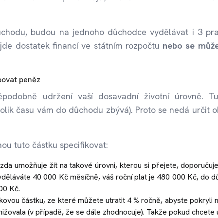
chodu, budou na jednoho důchodce vydělávat i 3 prac
jde dostatek financí ve státním rozpočtu
nebo se může
ebovat peněz
podobně udržení vaší dosavadní životní úrovně. T
olik času vám do důchodu zbývá). Proto se nedá určit 
ou tuto částku specifikovat:
da umožňuje žít na takové úrovni, kterou si přejete, doporučuj
yděláváte 40 000 Kč měsíčně, váš roční plat je 480 000 Kč, do 
00 Kč.
takovou částku, ze které můžete utratit 4 % ročně, abyste pokryli 
nižovala (v případě, že se dále zhodnocuje). Takže pokud chcete 