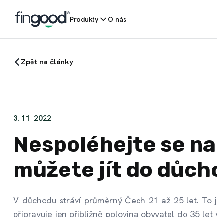
Produkty
O nás
Zpět na články
3. 11. 2022
Nespoléhejte se na 
můžete jít do důcho
V důchodu stráví průměrný Čech 21 až 25 let. To je
připravuje jen přibližně polovina obyvatel do 35 le