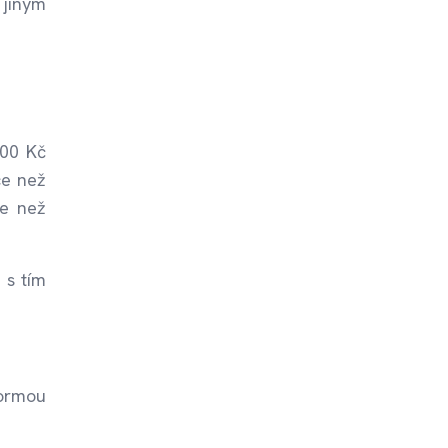
 jiným
000 Kč
ce než
ce než
 s tím
formou