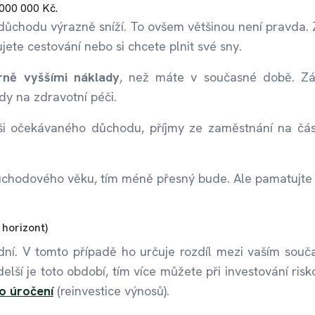
 000 000 Kč.
důchodu výrazně sníží. To ovšem většinou není pravda. 
ete cestování nebo si chcete plnit své sny.
rně vyššími náklady
, než máte v současné době. Zá
dy na zdravotní péči.
ši očekávaného důchodu, příjmy ze zaměstnání na čá
ůchodového věku, tím méně přesný bude. Ale pamatujte 
 horizont)
sadní. V tomto případě ho určuje rozdíl mezi vaším sou
lší je toto období, tím více můžete při investování risk
o
úročení
(reinvestice výnosů).