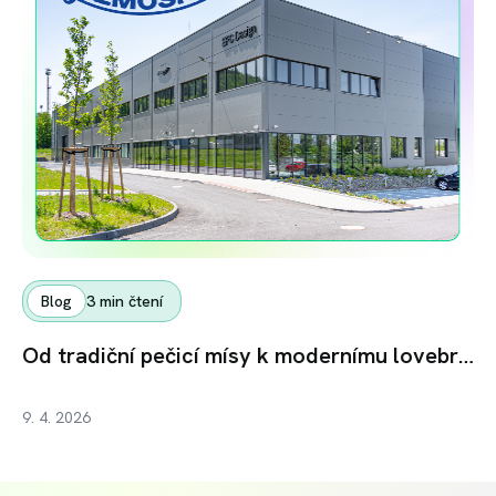
Blog
3
min čtení
Od tradiční pečicí mísy k modernímu lovebrandu: Jak Remoska s pomocí investorů na Fingoodu upekla svůj další úspěch
9. 4. 2026