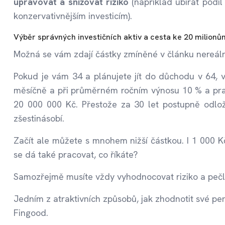
upravovat a snižovat riziko
(například ubírat podíl
konzervativnějším investicím).
Výběr správných investičních aktiv a cesta ke 20 milionů
Možná se vám zdají částky zmíněné v článku nereálné
Pokud je vám 34 a plánujete jít do důchodu v 64, vá
měsíčně a při průměrném ročním výnosu 10 % a prav
20 000 000 Kč. Přestože za 30 let postupně odlož
zšestinásobí.
Začít ale můžete s mnohem nižší částkou. I 1 000 K
se dá také pracovat, co říkáte?
Samozřejmě musíte vždy vyhodnocovat riziko a pečli
Jedním z atraktivních způsobů, jak zhodnotit své pe
Fingood.