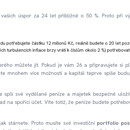
 vašich úspor za 24 let přibližně o 50 %. Proto při v
odu potřebujete částku 12 milionů Kč, reálně budete o 20 let pozd
h turbulencích inflace brzy vrátí k číslům okolo 2 %) potřebovat
terého můžete jít. Pokud je vám 26 a připravujete si p
áte mnohem více možností a kapitál teprve spíše budu
e spíš své vydělané peníze a majetek bezpečně uloži
lad na spořicí účet. Víte totiž, že peníze budete potřebo
ak stárnete. Proto musíte své investiční
portfolio po