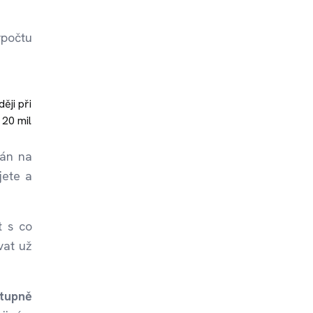
ýpočtu
ěji při
 20 mil
lán na
jete a
t s co
vat už
stupně