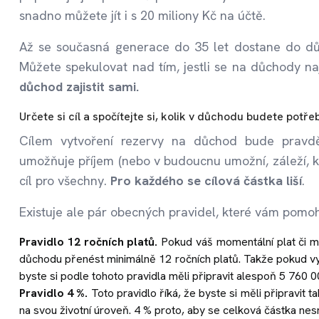
snadno můžete jít i s 20 miliony Kč na účtě.
Až se současná generace do 35 let dostane do dů
Můžete spekulovat nad tím, jestli se na důchody na
důchod zajistit sami.
Určete si cíl a spočítejte si, kolik v důchodu budete potř
Cílem vytvoření rezervy na důchod bude pravdě
umožňuje příjem (nebo v budoucnu umožní, záleží, k
cíl pro všechny.
Pro každého se cílová částka liší
.
Existuje ale pár obecných pravidel, které vám pomoh
Pravidlo 12 ročních platů.
Pokud váš momentální plat či mz
důchodu přenést minimálně 12 ročních platů. Takže pokud v
byste si podle tohoto pravidla měli připravit alespoň 5 760 0
Pravidlo 4 %.
Toto pravidlo říká, že byste si měli připravit 
na svou životní úroveň. 4 % proto, aby se celková částka nes