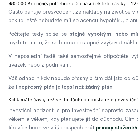
480 000 Kč ročně, potřebujete 25 násobek této částky – 12
Často panuje přesvědčení, že náklady na život se v 
pokud ještě nebudete mít splacenou hypotéku, plánuj
Počítejte tedy spíše se
stejně vysokými nebo mí
myslete na to, že se budou postupně zvyšovat nákla
V neposlední řadě také samozřejmě připočtěte vý
úvazek nebo z podnikání.
Váš odhad nikdy nebude přesný a čím dál jste od d
že
i nepřesný plán je lepší než žádný plán
.
Kolik máte času, než se do důchodu dostanete (investiční
Investiční horizont je pro investování naprosto zá
věkem a věkem, kdy plánujete jít do důchodu. Čím de
tím více bude ve váš prospěch hrát
princip
složenéh