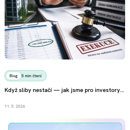
Blog
5
min čtení
Když sliby nestačí — jak jsme pro investory získali zpět 38,6 milionu korun
11. 5. 2026