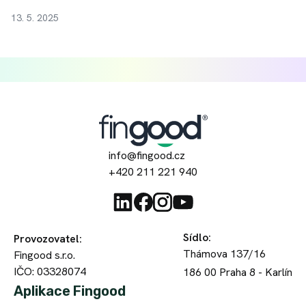
13. 5. 2025
info@fingood.cz
+420 211 221 940
Sídlo
:
Provozovatel
:
Thámova 137/16
Fingood s.r.o.
IČO: 03328074
186 00
Praha 8 - Karlín
Aplikace Fingood