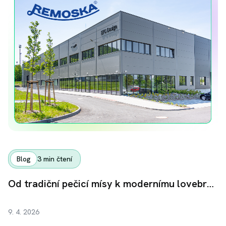
Blog
3
min čtení
Od tradiční pečicí mísy k modernímu lovebrandu: Jak Remoska s pomocí investorů na Fingoodu upekla svůj další úspěch
9. 4. 2026