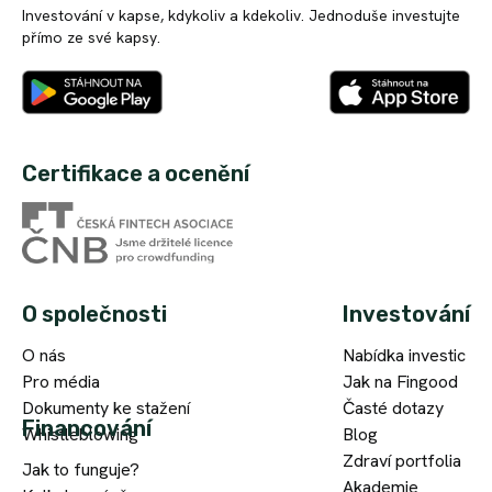
Investování v kapse, kdykoliv a kdekoliv. Jednoduše investujte
přímo ze své kapsy.
Certifikace a ocenění
O společnosti
Investování
O nás
Nabídka investic
Pro média
Jak na Fingood
Dokumenty ke stažení
Časté dotazy
Financování
Whistleblowing
Blog
Zdraví portfolia
Jak to funguje?
Akademie