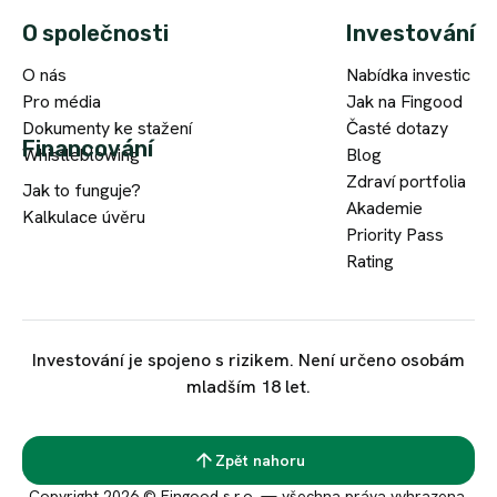
O společnosti
Investování
O nás
Nabídka investic
Pro média
Jak na Fingood
Dokumenty ke stažení
Časté dotazy
Financování
Whistleblowing
Blog
Zdraví portfolia
Jak to funguje?
Akademie
Kalkulace úvěru
Priority Pass
Rating
Investování je spojeno s rizikem. Není určeno osobám
mladším 18 let.
Zpět nahoru
Copyright 2026 © Fingood s.r.o. — všechna práva vyhrazena.