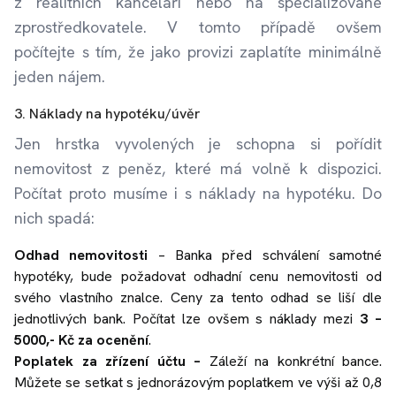
z realitních kanceláří nebo na specializované
zprostředkovatele. V tomto případě ovšem
počítejte s tím, že jako provizi zaplatíte minimálně
jeden nájem.
3. Náklady na hypotéku/úvěr
Jen hrstka vyvolených je schopna si pořídit
nemovitost z peněz, které má volně k dispozici.
Počítat proto musíme i s náklady na hypotéku. Do
nich spadá:
Odhad nemovitosti
– Banka před schválení samotné
hypotéky, bude požadovat odhadní cenu nemovitosti od
svého vlastního znalce. Ceny za tento odhad se liší dle
jednotlivých bank. Počítat lze ovšem s náklady mezi
3 –
5000,- Kč za ocenění
.
Poplatek za zřízení účtu –
Záleží na konkrétní bance.
Můžete se setkat s jednorázovým poplatkem ve výši až 0,8