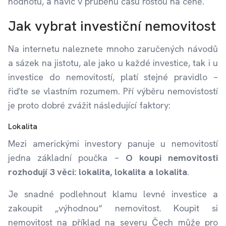
hodnotu, a navíc v průběhu času rostou na ceně.
Jak vybrat investiční nemovitost
Na internetu naleznete mnoho zaručených návodů
a sázek na jistotu, ale jako u každé investice, tak i u
investice do nemovitostí, platí stejné pravidlo –
řiďte se vlastním rozumem. Pří výběru nemovistostí
je proto dobré zvážit následující faktory:
Lokalita
Mezi americkými investory panuje u nemovitostí
jedna základní poučka –
O koupi nemovitosti
rozhodují 3 věci: lokalita, lokalita a lokalita
.
Je snadné podlehnout klamu levné investice a
zakoupit „výhodnou“ nemovitost. Koupit si
nemovitost na příklad na severu Čech může pro