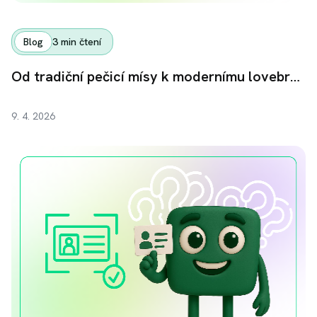
Blog
3
min čtení
Od tradiční pečicí mísy k modernímu lovebrandu: Jak Remoska s pomocí investorů na Fingoodu upekla svůj další úspěch
9. 4. 2026