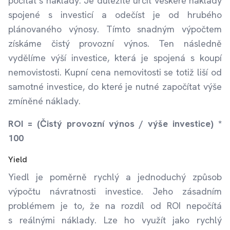
počítat s náklady. Je důležité určit veškeré náklady
spojené s investicí a odečíst je od hrubého
plánovaného výnosy. Tímto snadným výpočtem
získáme čistý provozní výnos. Ten následně
vydělíme výší investice, která je spojená s koupí
nemovistosti. Kupní cena nemovitosti se totiž liší od
samotné investice, do které je nutné započítat výše
zmíněné náklady.
ROI = (Čistý provozní výnos / výše investice) *
100
Yield
Yiedl je poměrně rychlý a jednoduchý způsob
výpočtu návratnosti investice. Jeho zásadním
problémem je to, že na rozdíl od ROI nepočítá
s reálnými náklady. Lze ho využít jako rychlý