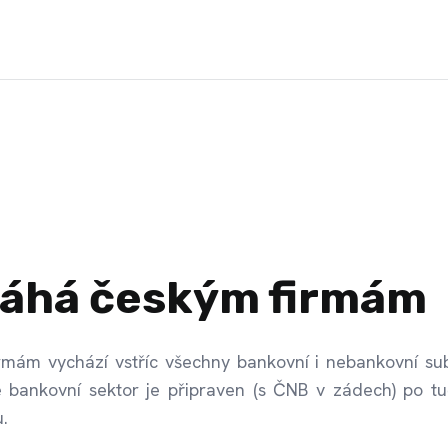
áhá českým firmám
rmám vychází vstříc všechny bankovní i nebankovní sub
že bankovní sektor je připraven (s ČNB v zádech) po t
.