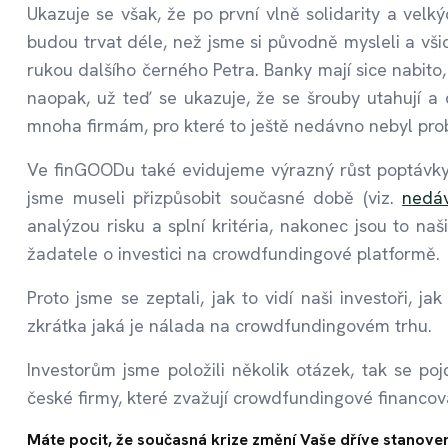
Ukazuje se však, že po první vlně solidarity a velký
budou trvat déle, než jsme si původně mysleli a vš
rukou dalšího černého Petra. Banky mají sice nabito
naopak, už teď se ukazuje, že se šrouby utahují a
mnoha firmám, pro které to ještě nedávno nebyl pro
Ve finGOODu také evidujeme výrazný růst poptávky 
jsme museli přizpůsobit současné době (viz.
nedáv
analýzou risku a splní kritéria, nakonec jsou to na
žadatele o investici na crowdfundingové platformě.
Proto jsme se zeptali, jak to vidí naši investoři, j
zkrátka jaká je nálada na crowdfundingovém trhu.
Investorům jsme položili několik otázek, tak se p
české firmy, které zvažují crowdfundingové financov
Máte pocit, že současná krize změní Vaše dříve stanoven