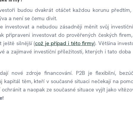
vestoři budou dvakrát otáčet každou korunu předtím, 
ýva a není se čemu divit.
ále investovat a nebudou zásadněji měnit svůj investiční
k připraveni investovat do prověřených českých firem,
 ještě silnější (
což je případ i této firmy
). Většina invest
é a zajímavé investiční příležitosti, kterých i tato doba 
dají nové zdroje financování. P2B je flexibilní, bezú
ůj kapitál těm, kteří v současné situaci nečekají na pomo
í ochránit a naopak ze současné situace vyjít jako vítězo
e!