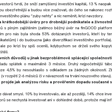
storů tvrdí, že sníží zamýšlený investiční kapitál, 13 % naopak
dou obezřetnější a budou více zvažovat, do čeho se nakonec ro
vestičního plánu “zuby nehty” a nic neměnit, krizi navzdory.
žší a krátkodobější úvěry pro drobnější podnikatele a živnostn
ů s plným zajištěním (zatímco běžný úvěr na finGOOD platfor
m pro nás byla shoda 53% dotázaných investorů, kteří by te
ikatelům) i do budoucna (jako diverzifikaci investičního portfolia)
le po krizi by spíš ocenili, kdybychom se drželi svého kopy
těli.
ivních důvodů) u jinak bezproblémově splácející společnost
ladu splátek o maximálně 3 měsíce. Druhý nejpočetnější táb
ze 4,5% by nesouhlasilo s odkladem za žádných okolností. Zb
(v rozpětí 2-6 měsíců či v návaznosti na trvání nouzového stavu).
 projde jak analýzou risku a prověřením dopadu současné s
e dávat smysl. 10% by investovalo, ale až později, 14% chce inve
torů se nechystá investovat ani v dohledné době, protože mají in
ské firmy?