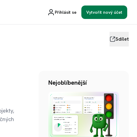
Přihlásit se
Vytvořit nový účet
Sdílet
Nejoblíbenější
jekty,
učných