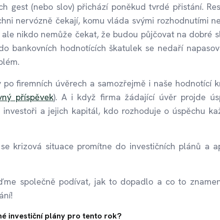
ch gest (nebo slov) přichází poněkud tvrdé přistání. Res
ichni nervózně čekají, komu vláda svými rozhodnutími n
, ale nikdo nemůže čekat, že budou půjčovat na dobré s
 do bankovních hodnotících škatulek se nedaří napasov
blém.
po firemních úvěrech a samozřejmě i naše hodnotící kr
ný příspěvek
). A i když firma žádající úvěr projde ú
ši investoři a jejich kapitál, kdo rozhoduje o úspěchu k
ak se krizová situace promítne do investičních plánů a ap
ojďme společně podívat, jak to dopadlo a co to zname
ání!
é investiční plány pro tento rok?