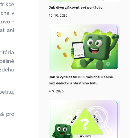
trikce
Jak diverzifikovat své portfolio
echá v
15. 10. 2025
lovo –
at ani
itéria
spěšně
aždého
Jak si vydělat 50 000 měsíčně: Reálně,
bez dědictví a vlastního bytu
etitu,
4. 9. 2025
ná pro