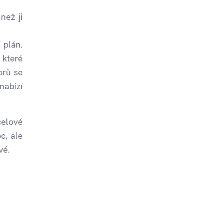
než ji
 plán.
 které
orů se
nabízí
čelové
c, ale
vé.