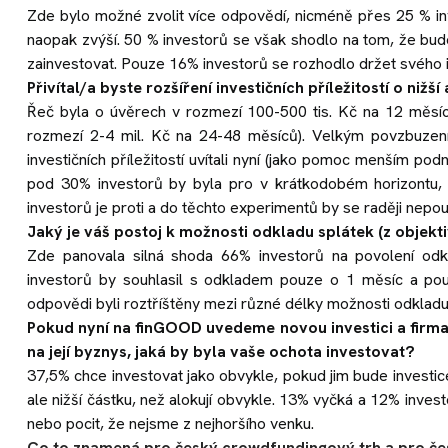
Zde bylo možné zvolit více odpovědí, nicméně přes 25 % inve
naopak zvýší. 50 % investorů se však shodlo na tom, že bu
zainvestovat. Pouze 16% investorů se rozhodlo držet svého in
Přivítal/a byste rozšíření investičních příležitostí o ni
Řeč byla o úvěrech v rozmezí 100-500 tis. Kč na 12 měsíc
rozmezí 2-4 mil. Kč na 24-48 měsíců). Velkým povzbuzení
investičních příležitostí uvítali nyní (jako pomoc menším podn
pod 30% investorů by byla pro v krátkodobém horizontu, a
investorů je proti a do těchto experimentů by se raději nepouš
Jaký je váš postoj k možnosti odkladu splátek (z objekt
Zde panovala silná shoda 66% investorů na povolení odk
investorů by souhlasil s odkladem pouze o 1 měsíc a pou
odpovědi byli roztříštěny mezi různé délky možnosti odkladu 
Pokud nyní na finGOOD uvedeme novou investici a firma
na její byznys, jaká by byla vaše ochota investovat?
37,5% chce investovat jako obvykle, pokud jim bude investic
ale nižší částku, než alokují obvykle. 13% vyčká a 12% inves
nebo pocit, že nejsme z nejhoršího venku.
Co to znamená pro český crowdfundingový trh a pro če