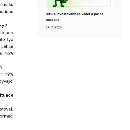
 částku
zhodnou
Rizika investování: co vědět a jak se
nespálit
íky?
29. 7. 2025
mě je v
nto typ
. Lehce
ta. 16%
i?
or 19%
ývající
ituace
stovat,
formaci