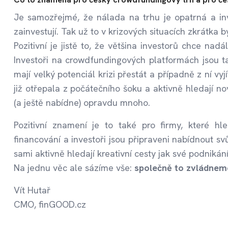
Je samozřejmé, že nálada na trhu je opatrná a in
zainvestují. Tak už to v krizových situacích zkrátka b
Pozitivní je jistě to, že většina investorů chce nad
Investoři na crowdfundingových platformách jsou ta
mají velký potenciál krizi přestát a případně z ní vyjít
již otřepala z počátečního šoku a aktivně hledají nov
(a ještě nabídne) opravdu mnoho.
Pozitivní znamení je to také pro firmy, které hle
financování a investoři jsou připraveni nabídnout sv
sami aktivně hledají kreativní cesty jak své podnikán
Na jednu věc ale sázíme vše:
společně to zvládnem
Vít Hutař
CMO, finGOOD.cz