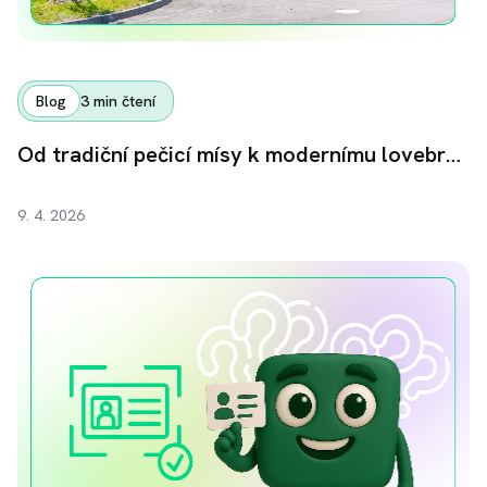
Blog
3
min čtení
Od tradiční pečicí mísy k modernímu lovebrandu: Jak Remoska s pomocí investorů na Fingoodu upekla svůj další úspěch
9. 4. 2026