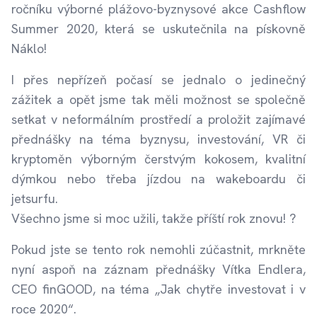
ročníku výborné plážovo-byznysové akce Cashflow
Summer 2020, která se uskutečnila na pískovně
Náklo!
I přes nepřízeň počasí se jednalo o jedinečný
zážitek a opět jsme tak měli možnost se společně
setkat v neformálním prostředí a proložit zajímavé
přednášky na téma byznysu, investování, VR či
kryptoměn výborným čerstvým kokosem, kvalitní
dýmkou nebo třeba jízdou na wakeboardu či
jetsurfu.
Všechno jsme si moc užili, takže příští rok znovu! ?
Pokud jste se tento rok nemohli zúčastnit, mrkněte
nyní aspoň na záznam přednášky Vítka Endlera,
CEO finGOOD, na téma „Jak chytře investovat i v
roce 2020“.