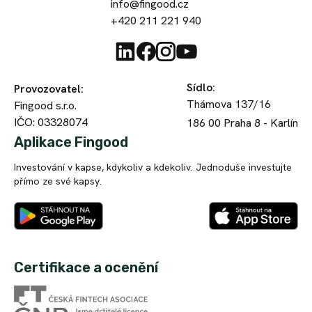
info@fingood.cz
+420 211 221 940
Sídlo
:
Provozovatel
:
Thámova 137/16
Fingood s.r.o.
IČO: 03328074
186 00
Praha 8 - Karlín
Aplikace Fingood
Investování v kapse, kdykoliv a kdekoliv. Jednoduše investujte
přímo ze své kapsy.
Certifikace a ocenění