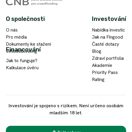
O společnosti
Investování
O nás
Nabídka investic
Pro média
Jak na Fingood
Dokumenty ke stažení
Časté dotazy
Financování
Whistleblowing
Blog
Zdraví portfolia
Jak to funguje?
Akademie
Kalkulace úvěru
Priority Pass
Rating
Investování je spojeno s rizikem. Není určeno osobám
mladším 18 let.