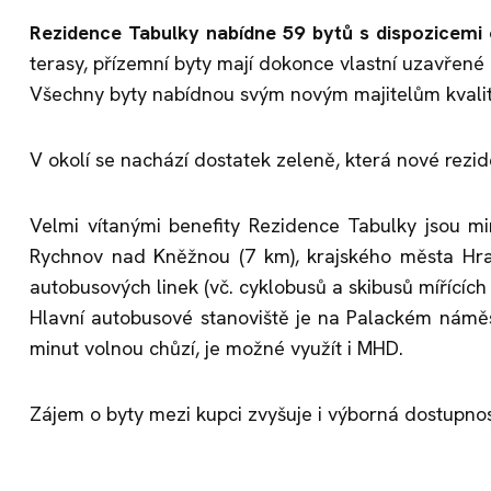
Rezidence Tabulky nabídne 59 bytů s dispozicem
terasy, přízemní byty mají dokonce vlastní uzavřené
Všechny byty nabídnou svým novým majitelům kvalit
V okolí se nachází dostatek zeleně, která nové rezi
Velmi vítanými benefity Rezidence Tabulky jsou m
Rychnov nad Kněžnou (7 km), krajského města Hra
autobusových linek (vč. cyklobusů a skibusů mířících
Hlavní autobusové stanoviště je na Palackém náměstí
minut volnou chůzí, je možné využít i MHD.
Zájem o byty mezi kupci zvyšuje i výborná dostupnos