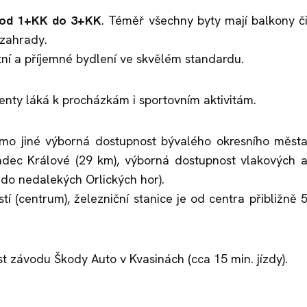
i od 1+KK do 3+KK
. Téměř všechny byty mají balkony č
 zahrady.
ní a příjemné bydlení ve skvělém standardu.
denty láká k procházkám i sportovním aktivitám.
imo jiné výborná dostupnost bývalého okresního měst
dec Králové (29 km), výborná dostupnost vlakových 
 do nedalekých Orlických hor).
 (centrum), železniční stanice je od centra přibližně 
t závodu Škody Auto v Kvasinách (cca 15 min. jízdy).