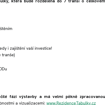
ulky, která bude rozdělena do 7 tranší o celkové
ištěním
y i zajištění vaší investice!
 tranše)
OODu
očilé fázi výstavby a má velmi pěkně zpracovano
bnostmi a vizualizacemi:
www.RezidenceTabulky.cz