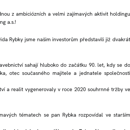
dnou z ambiciózních a velmi zajímavých aktivit holding
g a.s.!
da Rybky jsme našim investorům představili již dvakrá
tavebnictví sahají hluboko do začátku 90. let, kdy se d
ka, otec současného majitele a jednatele společnost
tví a realit vygenerovaly v roce 2020 souhrnné tržby v
ajímavých tématech se pan Rybka rozpovídal ve starší