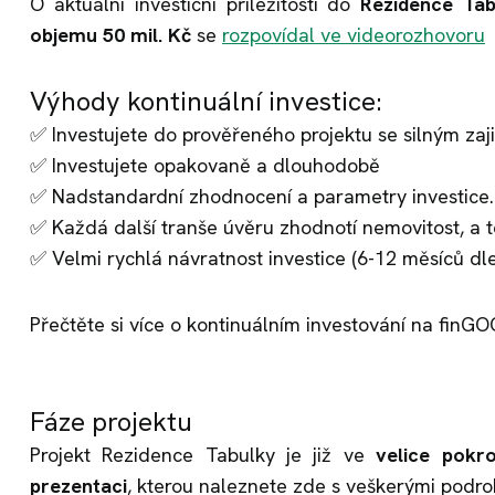
O aktuální investiční příležitosti do
Rezidence Tab
objemu 50 mil. Kč
se
rozpovídal ve videorozhovoru
Výhody kontinuální investice:
✅ Investujete do prověřeného projektu se silným zaj
✅ Investujete opakovaně a dlouhodobě
✅ Nadstandardní zhodnocení a parametry investice.
✅ Každá další tranše úvěru zhodnotí nemovitost, a ted
✅ Velmi rychlá návratnost investice (6-12 měsíců dle
Přečtěte si více o kontinuálním investování na finG
Fáze projektu
Projekt Rezidence Tabulky je již ve
velice pokr
prezentaci
, kterou naleznete zde s veškerými podro