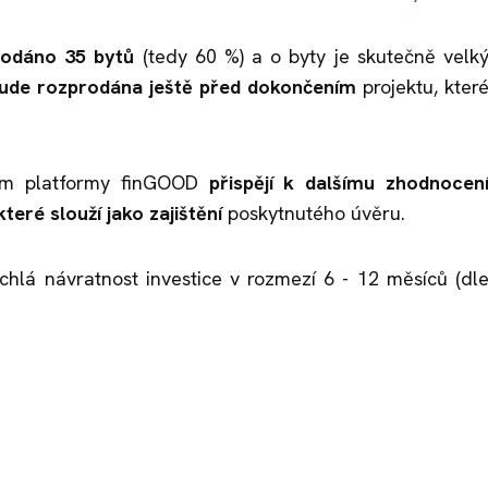
rodáno 35 bytů
(tedy 60 %) a o byty je skutečně velk
bude rozprodána ještě před dokončením
projektu, kter
tvím platformy finGOOD
přispějí k dalšímu zhodnocen
eré slouží jako zajištění
poskytnutého úvěru.
hlá návratnost investice v rozmezí 6 - 12 měsíců (dl