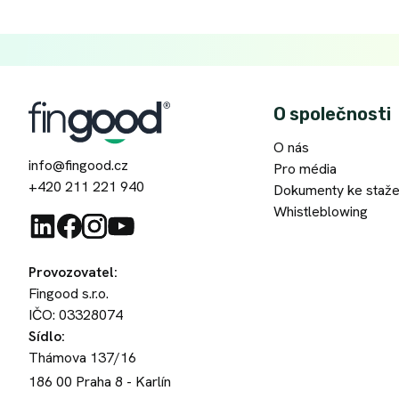
O společnosti
O nás
info@fingood.cz
Pro média
+420 211 221 940
Dokumenty ke staže
Whistleblowing
Provozovatel
:
Fingood s.r.o.
IČO: 03328074
Sídlo
:
Thámova 137/16
186 00
Praha 8 - Karlín