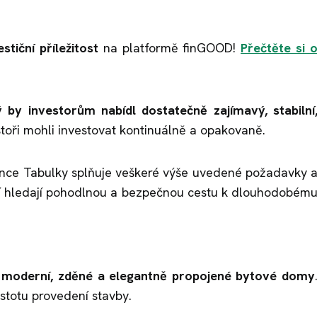
stiční příležitost
na platformě finGOOD!
Přečtěte si 
ý by investorům nabídl dostatečně zajímavý, stabilní
stoři mohli investovat kontinuálně a opakovaně.
dence Tabulky splňuje veškeré výše uvedené požadavky 
ří hledají pohodlnou a bezpečnou cestu k dlouhodobém
moderní, zděné a elegantně propojené bytové domy
stotu provedení stavby.