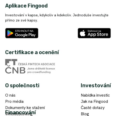
Aplikace Fingood
Investování v kapse, kdykoliv a kdekoliv. Jednoduše investujte
přímo ze své kapsy.
Certifikace a ocenění
O společnosti
Investování
O nás
Nabídka investic
Pro média
Jak na Fingood
Dokumenty ke stažení
Časté dotazy
Financování
Whistleblowing
Blog