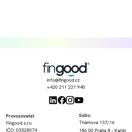
info@fingood.cz
+420 211 221 940
Sídlo
:
Provozovatel
:
Thámova 137/16
Fingood s.r.o.
IČO: 03328074
186 00
Praha 8 - Karlín