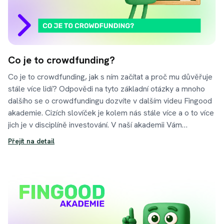
Co je to crowdfunding?
Co je to crowdfunding, jak s ním začítat a proč mu důvěřuje
stále více lidí? Odpovědi na tyto základní otázky a mnoho
dalšího se o crowdfundingu dozvíte v dalším videu Fingood
akademie. Cizích slovíček je kolem nás stále více a o to více
jich je v disciplíně investování. V naší akademii Vám
pomůžeme odstranit složitosti cizích názvů a ukážeme Vám,
Přejít na detail
že investování pomocí crowdfundingu není žádná věda.
Vylíčíme Vám výhody a úskálí investic přes
crowdfundingové platformy a vysvětlíme Vám také jeho
jednotlivé formy, se kterými se běžně můžete potkat.