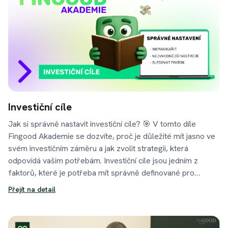
Investiční cíle
Jak si správně nastavit investiční cíle? 🎯 V tomto díle
Fingood Akademie se dozvíte, proč je důležité mít jasno ve
svém investičním záměru a jak zvolit strategii, která
odpovídá vašim potřebám. Investiční cíle jsou jedním z
faktorů, které je potřeba mít správně definované pro
funkční investiční strategii. Nechte si poradit a my Vám s tím
Přejít na detail
v tomto novém dílu akademie pomůžeme.