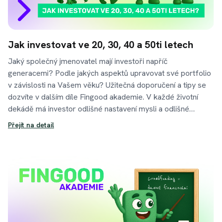
Jak investovat ve 20, 30, 40 a 50ti letech
Jaký společný jmenovatel mají investoři napříč
generacemi? Podle jakých aspektů upravovat své portfolio
v závislosti na Vašem věku? Užitečná doporučení a tipy se
dozvíte v dalším díle Fingood akademie. V každé životní
dekádě má investor odlišné nastavení mysli a odlišné
možnosti, jak časové, tak finanční. Podle toho se také mění
Přejít na detail
jednotlivé strategie, které je vhodné v daném období
vytvořit. Liší se rovněž cíle a motivace v onom ohledu na
životní období. Tipy a triky jak na to Vám přiblížíme v tomto
novém dílu Fingood akademie.