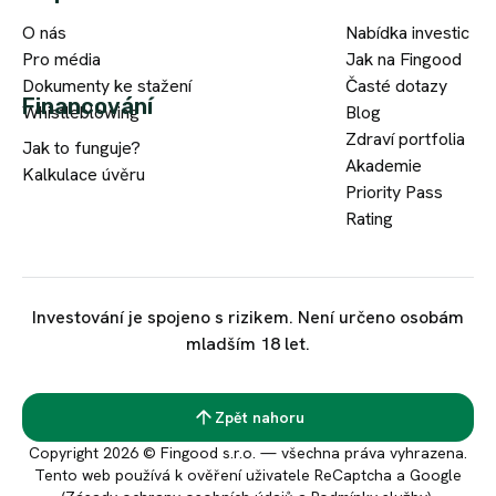
O nás
Nabídka investic
Pro média
Jak na Fingood
Dokumenty ke stažení
Časté dotazy
Financování
Whistleblowing
Blog
Zdraví portfolia
Jak to funguje?
Akademie
Kalkulace úvěru
Priority Pass
Rating
Investování je spojeno s rizikem. Není určeno osobám
mladším 18 let.
Zpět nahoru
Copyright 2026 © Fingood s.r.o. — všechna práva vyhrazena.
Tento web používá k ověření uživatele ReCaptcha a Google