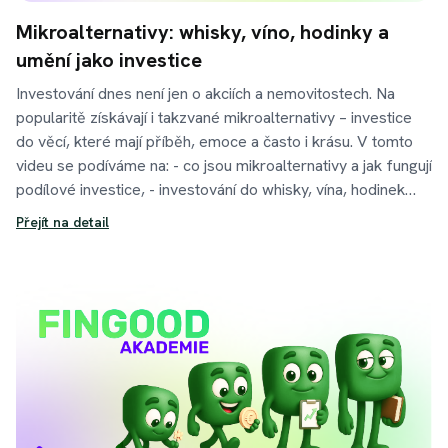
Mikroalternativy: whisky, víno, hodinky a
umění jako investice
Investování dnes není jen o akciích a nemovitostech. Na
popularitě získávají i takzvané mikroalternativy – investice
do věcí, které mají příběh, emoce a často i krásu. V tomto
videu se podíváme na: - co jsou mikroalternativy a jak fungují
podílové investice, - investování do whisky, vína, hodinek
nebo umění, - jaká rizika s sebou exotické investice nesou, -
Přejít na detail
a tři klíčové věci, které si musíte vždy ověřit: autenticitu,
skladování a možnost prodeje. Mikroalternativy nejsou o
rychlém zisku. Jsou o dlouhodobém přístupu, vztahu k
tématu a rozumném doplnění portfolia. Kolik z portfolia do
nich patří? Zhruba do 5 % – jako zpestření, ne základ.