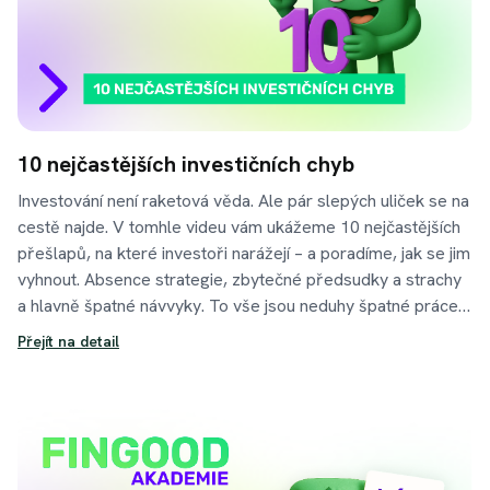
10 nejčastějších investičních chyb
Investování není raketová věda. Ale pár slepých uliček se na
cestě najde. V tomhle videu vám ukážeme 10 nejčastějších
přešlapů, na které investoři narážejí – a poradíme, jak se jim
vyhnout. Absence strategie, zbytečné předsudky a strachy
a hlavně špatné návvyky. To vše jsou neduhy špatné práce s
financemi, které se Vám snažíme pomoci odstranit
Přejít na detail
prostřednictvím nových dílů v naší akademii.