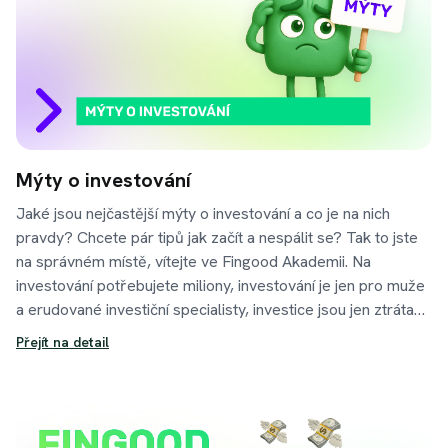
Mýty o investování
Jaké jsou nejčastější mýty o investování a co je na nich
pravdy? Chcete pár tipů jak začít a nespálit se? Tak to jste
na správném místě, vítejte ve Fingood Akademii. Na
investování potřebujete miliony, investování je jen pro muže
a erudované investiční specialisty, investice jsou jen ztráta
času, při kterém přijdete o peníze... Setkali jste se někdy s
Přejít na detail
podobnými hláškami a tvrzeními? Skvěle, protože my Vám
je v naší akademii rychle a konstruktivně vyvrátíme.
Investování je totiž dostupné pro všechny.