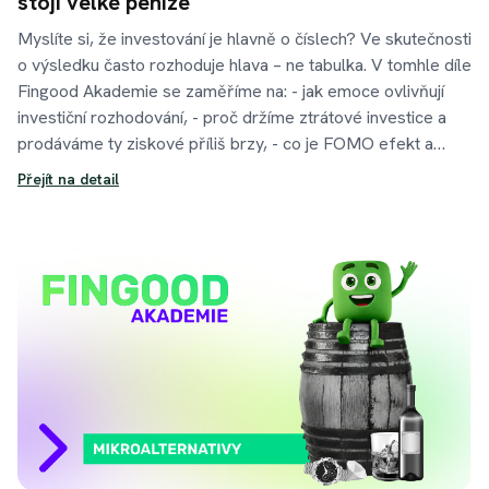
stojí velké peníze
Myslíte si, že investování je hlavně o číslech? Ve skutečnosti
o výsledku často rozhoduje hlava – ne tabulka. V tomhle díle
Fingood Akademie se zaměříme na: - jak emoce ovlivňují
investiční rozhodování, - proč držíme ztrátové investice a
prodáváme ty ziskové příliš brzy, - co je FOMO efekt a
panika při propadech, - a proč je největším rizikem pro
Přejít na detail
investora on sám. Ukážeme si také 3 praktické triky, jak
emoce dostat pod kontrolu: - pravidlo 24 hodin - jasný
investiční plán - automatizaci investování Investování není
sprint ani soutěž s ostatními. Je to maraton trpělivosti, ve
kterém vítězí klid. Někdy je totiž to nejlepší rozhodnutí…
nedělat nic.