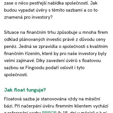
zase o něco pestřejší nabídka společností. Jak
budou vypadat úvěry s těmito sazbami a co to
znamená pro investory?
Situace na finančním trhu způsobuje u mnoha firem
odklad plánovaných investic právě z důvodu ceny
peněz. Jedná se zpravidla o společnosti s kvalitním
finančním řízením, které by pro naše investory byly
velmi zajímavé. Díky zavedení úvěrů s floatovou
sazbou se Fingoodu podaří oslovit i tyto
společnosti.
Jak float funguje?
Floatová sazba je stanovována vždy na měsíční
bázi. Při načerpání úvěru firemním klientem vychází
z referenční sazby
PRIBOR
(k 15. dni v měsíci) a k ní