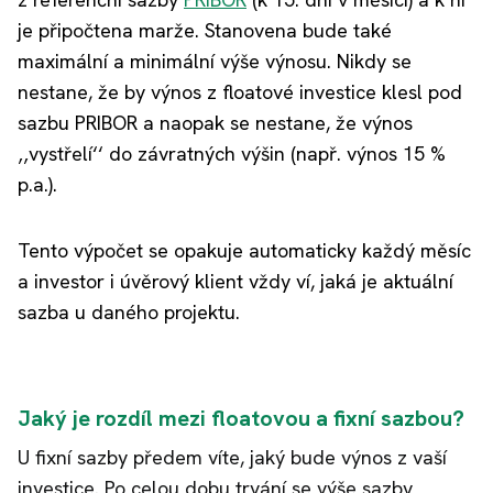
je připočtena marže. Stanovena bude také
maximální a minimální výše výnosu. Nikdy se
nestane, že by výnos z floatové investice klesl pod
sazbu PRIBOR a naopak se nestane, že výnos
‚‚vystřelí‘‘ do závratných výšin (např. výnos 15 %
p.a.).
Tento výpočet se opakuje automaticky každý měsíc
a investor i úvěrový klient vždy ví, jaká je aktuální
sazba u daného projektu.
Jaký je rozdíl mezi floatovou a fixní sazbou?
U fixní sazby předem víte, jaký bude výnos z vaší
investice. Po celou dobu trvání se výše sazby