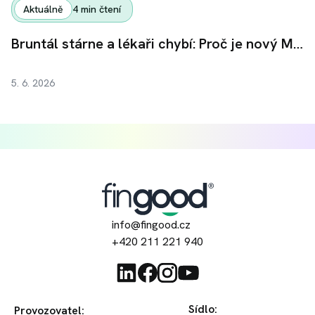
Aktuálně
4
min čtení
Bruntál stárne a lékaři chybí: Proč je nový Medical & Senior Park nutností, ne luxusem
5. 6. 2026
info@fingood.cz
+420 211 221 940
Sídlo
:
Provozovatel
: