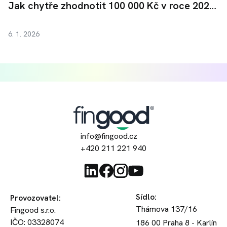
Jak chytře zhodnotit 100 000 Kč v roce 2026?
6. 1. 2026
info@fingood.cz
+420 211 221 940
Sídlo
:
Provozovatel
:
Thámova 137/16
Fingood s.r.o.
IČO: 03328074
186 00
Praha 8 - Karlín