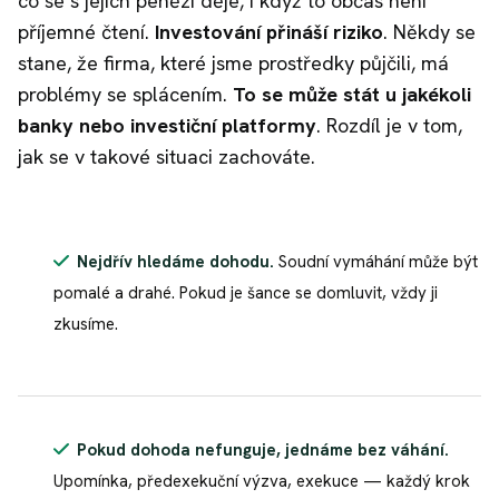
co se s jejich penězi děje, i když to občas není
příjemné čtení.
Investování přináší riziko
. Někdy se
stane, že firma, které jsme prostředky půjčili, má
problémy se splácením.
To se může stát u jakékoli
banky nebo investiční platformy
. Rozdíl je v tom,
jak se v takové situaci zachováte.
Nejdřív hledáme dohodu.
Soudní vymáhání může být
pomalé a drahé. Pokud je šance se domluvit, vždy ji
zkusíme.
Pokud dohoda nefunguje, jednáme bez váhání.
Upomínka, předexekuční výzva, exekuce — každý krok