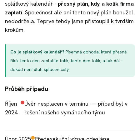
splátkový kalendář -
přesný plán, kdy a kolik firma
zaplatí.
Společnost ale ani tento nový plán bohužel
nedodržela. Teprve tehdy jsme přistoupili k tvrdším
krokům.
Co je splátkový kalendář?
Písemná dohoda, která přesně
říká: tento den zaplatíte tolik, tento den tolik, a tak dál -
dokud není dluh splacen celý.
Průběh případu
Říjen
Úvěr nesplacen v termínu — případ byl v
2024
řešení našeho vymáhacího týmu
Únor 2025
Předexekuční výzva odeslána