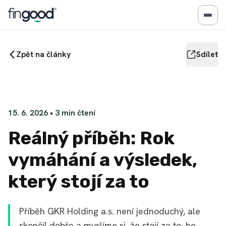
Zpět na články
Sdílet
15. 6. 2026
•
3
min čtení
Reálný příběh: Rok
vymáhání a výsledek,
který stojí za to
Příběh GKR Holding a.s. není jednoduchý, ale
skončil dobře a myslíme si, že stojí za to, ho