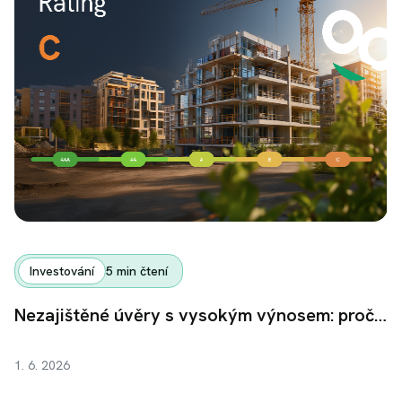
Investování
5
min čtení
Nezajištěné úvěry s vysokým výnosem: proč se jich nebát a jak s nimi pracovat v portfoliu
1. 6. 2026