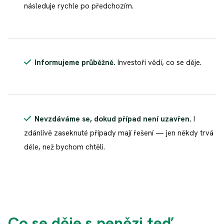
následuje rychle po předchozím.
Informujeme průběžně.
Investoři vědí, co se děje.
Nevzdáváme se, dokud případ není uzavřen.
I
zdánlivě zaseknuté případy mají řešení — jen někdy trvá
déle, než bychom chtěli.
Co se děje s penězi teď