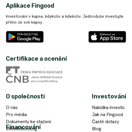
Aplikace Fingood
Investování v kapse, kdykoliv a kdekoliv. Jednoduše investujte
přímo ze své kapsy.
Certifikace a ocenění
O společnosti
Investování
O nás
Nabídka investic
Pro média
Jak na Fingood
Dokumenty ke stažení
Časté dotazy
Financování
Whistleblowing
Blog