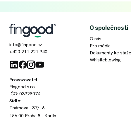
O společnosti
O nás
info@fingood.cz
Pro média
+420 211 221 940
Dokumenty ke staže
Whistleblowing
Provozovatel
:
Fingood s.r.o.
IČO: 03328074
Sídlo
:
Thámova 137/16
186 00
Praha 8 - Karlín