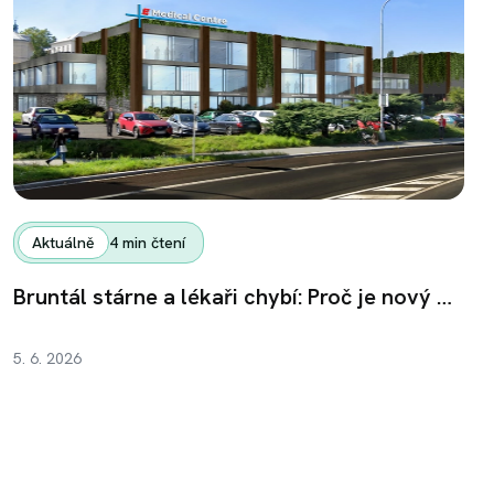
Aktuálně
4
min čtení
Bruntál stárne a lékaři chybí: Proč je nový Medical & Senior Park nutností, ne luxusem
5. 6. 2026