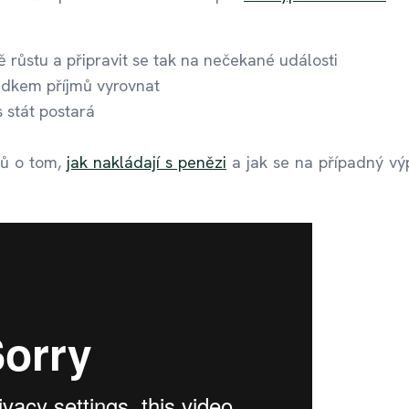
ě růstu a připravit se tak na nečekané události
ýpadkem příjmů vyrovnat
s stát postará
rů o tom,
jak nakládají s penězi
a jak se na případný v