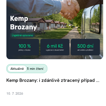
Aktuálně
5
min čtení
Kemp Brozany: i zdánlivě ztracený případ může skončit úspěchem
10. 7. 2026