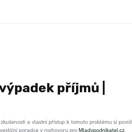
 výpadek příjmů |
kušenosti a vlastní přístup k tomuto problému si povída
nvestiční poradce v rozhovoru pro
Mladypodnikatel.cz
.