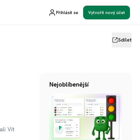
Přihlásit se
Vytvořit nový účet
Sdílet
Nejoblíbenější
li Vít