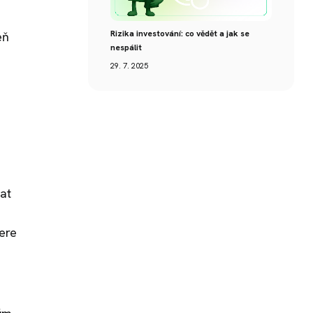
Rizika investování: co vědět a jak se
eň
nespálit
29. 7. 2025
vat
ere