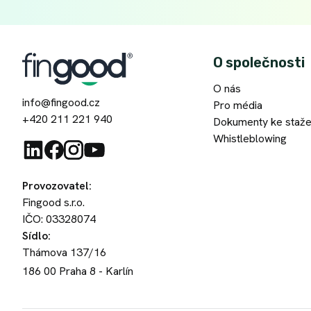
O společnosti
O nás
info@fingood.cz
Pro média
+420 211 221 940
Dokumenty ke staže
Whistleblowing
Provozovatel
:
Fingood s.r.o.
IČO: 03328074
Sídlo
:
Thámova 137/16
186 00
Praha 8 - Karlín