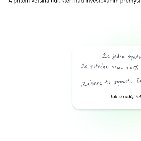
A přitom většina lidí, kteří nad investováním přemýšlí