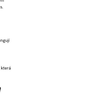
ným
ás.
ungují
 která