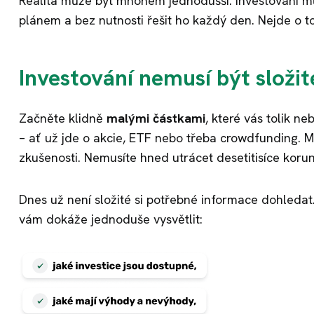
Realita může být mnohem jednodušší. Investování m
plánem a bez nutnosti řešit ho každý den. Nejde o t
Investování nemusí být složit
Začněte klidně
malými částkami
, které vás tolik ne
– ať už jde o akcie, ETF nebo třeba crowdfunding. 
zkušenosti. Nemusíte hned utrácet desetitisíce korun.
Dnes už není složité si potřebné informace dohledat. 
vám dokáže jednoduše vysvětlit: