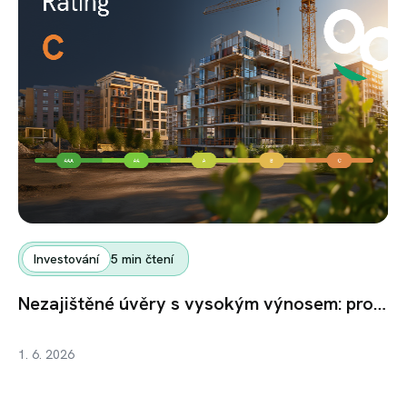
Investování
5
min čtení
Nezajištěné úvěry s vysokým výnosem: proč se jich nebát a jak s nimi pracovat v portfoliu
1. 6. 2026