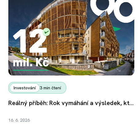
Investování
3
min čtení
Reálný příběh: Rok vymáhání a výsledek, který stojí za to
16. 6. 2026