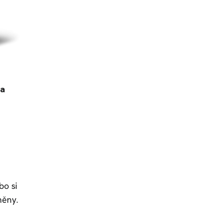
 a
bo si
měny.