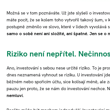
Možná se v tom poznáváte. Už jste slyšeli o investov
máte pocit, že se kolem toho vytvořil takový šum, v 
postupně změnilo ve slovo, které v lidech vyvolává 
samo o sobě není ani složité, ani špatné. Jen se o
Riziko není nepřítel. Nečinno
Ano, investování s sebou nese určité riziko. To je pros
dnes neznamená vyhnout se riziku. U investování jde 
běžném nebo spořicím účtu, sice kolísají méně, ale 
pauzu jen proto, že se nám do investování nechce. N
nemluví.