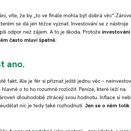
ání, víte, že by „to ve finále mohla být dobrá věc“.Zárov
kterém se dá jen těžce vyznat. Investování se z nástroje
spíš odpor než zájem. A to je škoda. Protože
investování
 něm často mluví špatně.
st ano.
tě fakt. Ale je fér si přiznat ještě jednu věc – neinvesto
hlavně o to ho rozumně rozložit. Peníze, které leží na
zároveň dlouhodobě ztrácejí svou hodnotu. Inflace si neb
eudělat nic je tedy také rozhodnutí.
Jen se o něm tolik