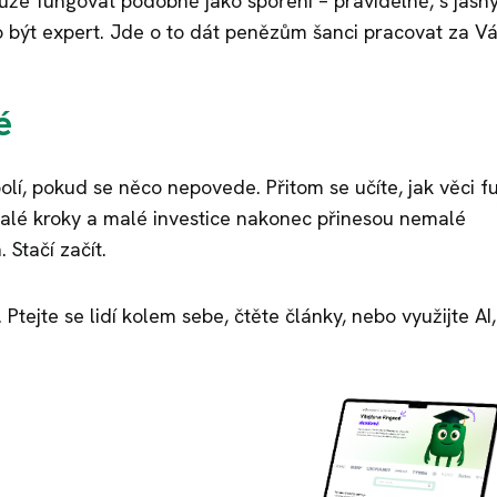
ůže fungovat podobně jako spoření – pravidelně, s jas
o být expert. Jde o to dát penězům šanci pracovat za V
é
bolí, pokud se něco nepovede. Přitom se učíte, jak věci f
Malé kroky a malé investice nakonec přinesou nemalé
 Stačí začít.
Ptejte se lidí kolem sebe, čtěte články, nebo využijte AI,