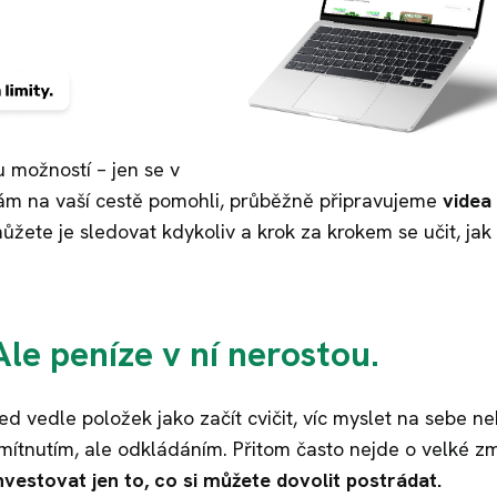
u možností – jen se v
vám na vaší cestě pomohli, průběžně připravujeme
videa
ůžete je sledovat kdykoliv a krok za krokem se učit, jak
le peníze v ní nerostou.
 vedle položek jako začít cvičit, víc myslet na sebe ne
mítnutím, ale odkládáním. Přitom často nejde o velké z
investovat jen to, co si můžete dovolit postrádat.