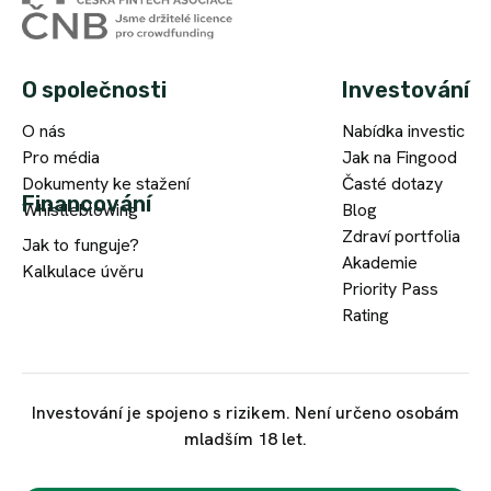
10
Meyer
problémem
let.
Domia
splácení,
U
Company
ale
O společnosti
Investování
Fingoodu
s.r.o.
žádná
jsem
investice
O nás
Nabídka investic
se
mně
Pro média
Jak na Fingood
Fingood
setkal
ještě
Dokumenty ke stažení
Časté dotazy
jsme
s
neskončila
Financování
Whistleblowing
Blog
si
velmi
v
Zdraví portfolia
Jak to funguje?
zvolili
osobním
nenávratnu
Akademie
Kalkulace úvěru
kvůli
přístupem.
a
Priority Pass
důvěryhodnosti.
Vše
i
Rating
Bylo
mělo
těch
pro
Tomáš
své
s
nás
Grec
řešení
menšími
důležité,
Real
a
problémy
Investování je spojeno s rizikem. Není určeno osobám
že
Luxembourg
oproti
je
mladším 18 let.
má
bance
málo.
licenci
jsme
A