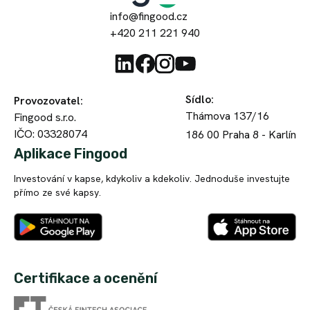
již
věc
Vaše
info@fingood.cz
třetí
se
finance
+420 211 221 940
rok,
vyřeší.
na
mám
Co
hodnotě,
přes
František
se
mohu
100
P.
investic
pro
Sídlo
:
Provozovatel
:
investic
Investor
týče,
doplnění
Thámova 137/16
Fingood s.r.o.
a
tak
portfolia
IČO: 03328074
186 00
Praha 8 - Karlín
v
své
Fingood
Aplikace Fingood
pohodě.
portfolio
jedině
Jistě,
diverzifikuji
doporučit!
Investování v kapse, kdykoliv a kdekoliv. Jednoduše investujte
V
všude
a
přímo ze své kapsy.
oboru
se
zatím
nájemního
najde
jsem
developmentu
nějaká
s
funguji
černá
ničím
již
ovce,
neměl
Certifikace a ocenění
něco
klient
problém.
přes
Alex
s