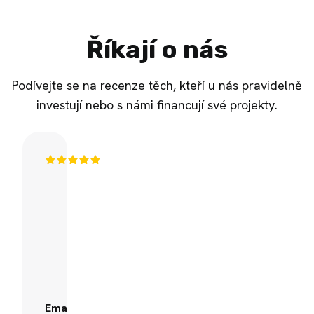
Říkají o nás
Podívejte se na recenze těch, kteří u nás pravidelně
investují nebo s námi financují své projekty.
Fingood.cz
mě
mile
překvapil
svou
přehledností
a
fajn
Ema